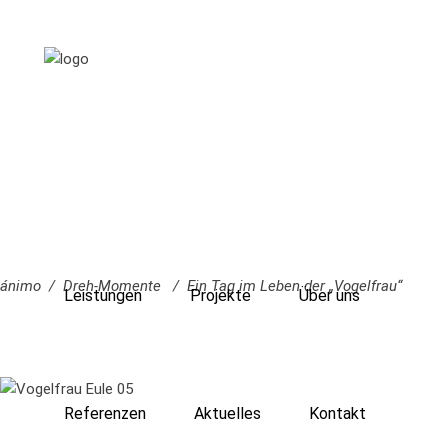
ánimo
/
Dreh-Momente
/
Ein Tag im Leben der „Vogelfrau“
Leistungen
Projekte
Über uns
Referenzen
Aktuelles
Kontakt