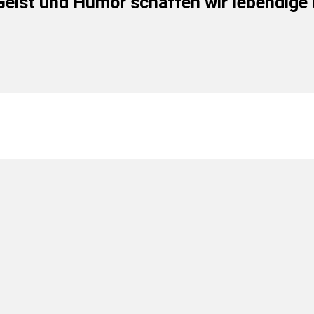
 Geist und Humor schaffen wir lebendige
en
en