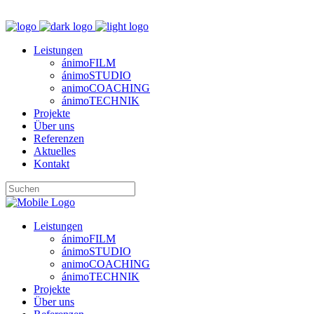
M
Leistungen
ánimoFILM
ánimoSTUDIO
animoCOACHING
ánimoTECHNIK
Projekte
Über uns
Referenzen
Aktuelles
Kontakt
Leistungen
ánimoFILM
ánimoSTUDIO
animoCOACHING
ánimoTECHNIK
Projekte
Über uns