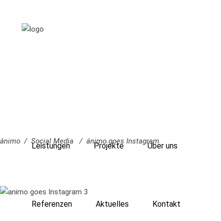
ánimo
/
Social Media
/
ánimo goes Instagram
Leistungen
Projekte
Über uns
Referenzen
Aktuelles
Kontakt