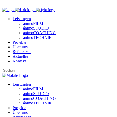
M
Leistungen
ánimoFILM
ánimoSTUDIO
animoCOACHING
ánimoTECHNIK
Projekte
Über uns
Referenzen
Aktuelles
Kontakt
Leistungen
ánimoFILM
ánimoSTUDIO
animoCOACHING
ánimoTECHNIK
Projekte
Über uns