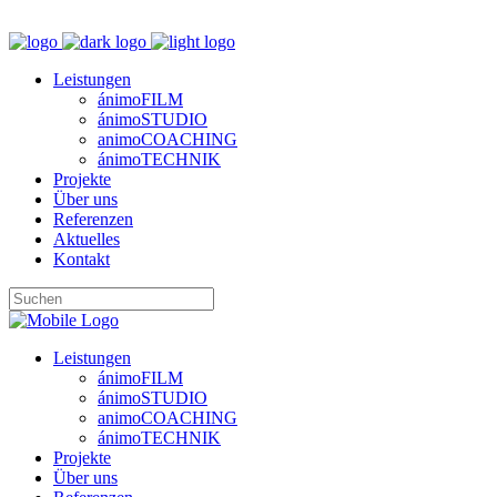
M
Leistungen
ánimoFILM
ánimoSTUDIO
animoCOACHING
ánimoTECHNIK
Projekte
Über uns
Referenzen
Aktuelles
Kontakt
Leistungen
ánimoFILM
ánimoSTUDIO
animoCOACHING
ánimoTECHNIK
Projekte
Über uns