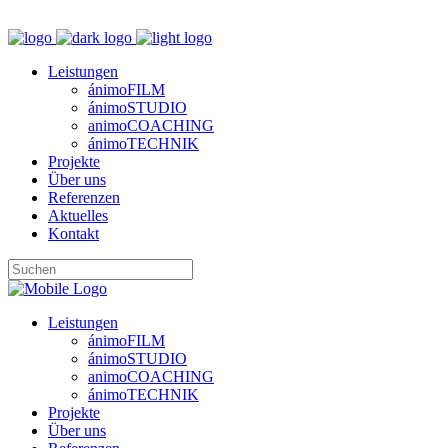
M
Leistungen
ánimoFILM
ánimoSTUDIO
animoCOACHING
ánimoTECHNIK
Projekte
Über uns
Referenzen
Aktuelles
Kontakt
Leistungen
ánimoFILM
ánimoSTUDIO
animoCOACHING
ánimoTECHNIK
Projekte
Über uns